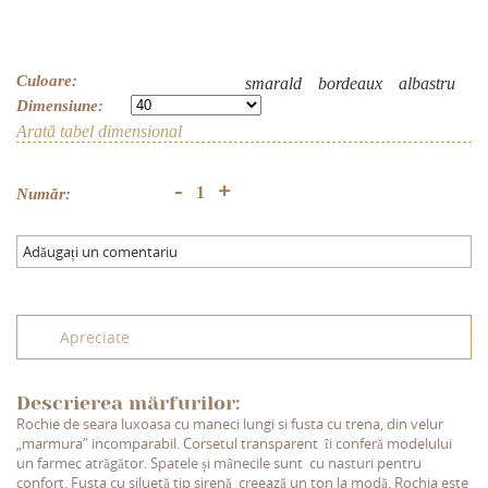
Culoare:
smarald
bordeaux
albastru
Dimensiune:
Arată tabel dimensional
+
-
Număr:
Adăugați un comentariu
Apreciate
Descrierea mărfurilor:
Rochie de seara luxoasa cu maneci lungi si fusta cu trena, din velur
„marmura” incomparabil. Corsetul transparent îi conferă modelului
un farmec atrăgător. Spatele și mânecile sunt cu nasturi pentru
confort. Fusta cu siluetă tip sirenă creează un ton la modă. Rochia este