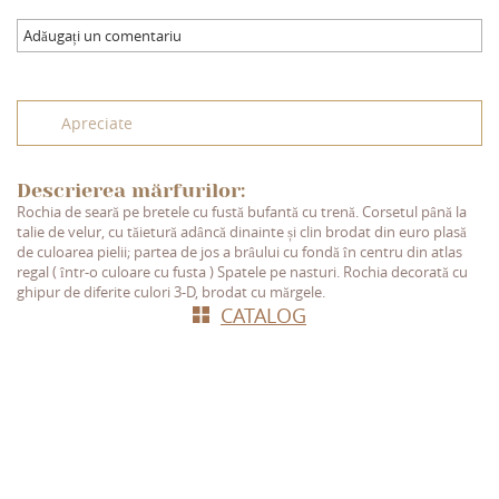
Adăugați un comentariu
Apreciate
Descrierea mărfurilor:
Rochia de seară pe bretele cu fustă bufantă cu trenă. Corsetul până la
talie de velur, cu tăietură adâncă dinainte și clin brodat din euro plasă
de culoarea pielii; partea de jos a brâului cu fondă în centru din atlas
regal ( într-o culoare cu fusta ) Spatele pe nasturi. Rochia decorată cu
ghipur de diferite culori 3-D, brodat cu mărgele.
СATALOG