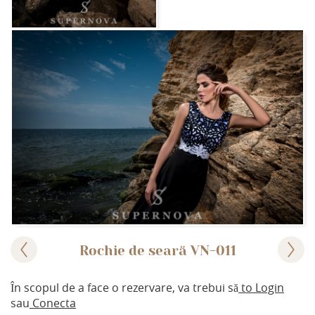
Rochie de seară VN-011
În scopul de a face o rezervare, va trebui să
to Login
sau
Conecta