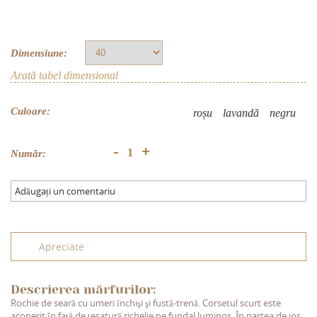
Dimensiune:
Arată tabel dimensional
Culoare:
roșu
lavandă
negru
+
-
Număr:
Adăugați un comentariu
Apreciate
Descrierea mărfurilor:
Rochie de seară cu umeri închişi şi fustă-trenă. Corsetul scurt este
acoperit în față de ţesatură richelie pe fundal luminos. În partea de jos