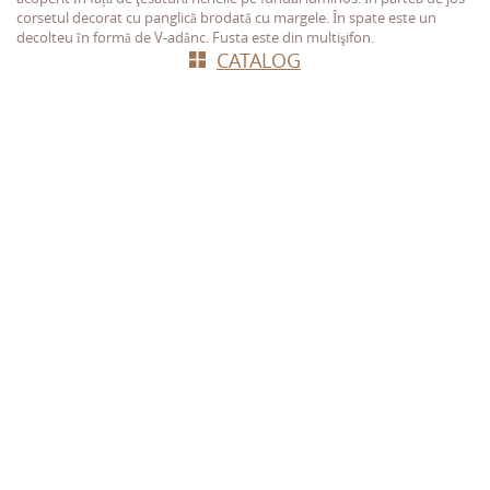
corsetul decorat cu panglică brodată cu margele. În spate este un
decolteu în formă de V-adânc. Fusta este din multişifon.
СATALOG