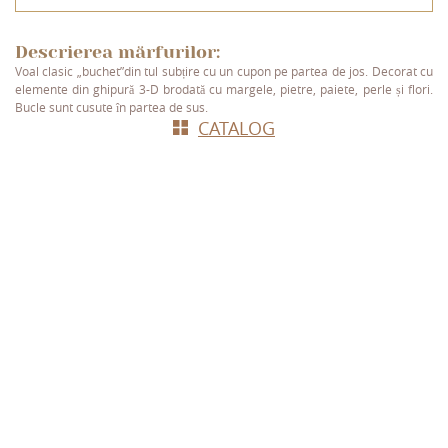
Descrierea mărfurilor:
Voal clasic „buchet”din tul subțire cu un cupon pe partea de jos. Decorat cu
elemente din ghipură 3-D brodată cu margele, pietre, paiete, perle și flori.
Bucle sunt cusute în partea de sus.
СATALOG