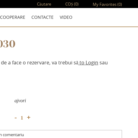
Căutare
COȘ
(0)
My Favorites
(0)
COOPERARE
CONTACTE
VIDEO
030
 de a face o rezervare, va trebui să
to Login
sau
аjvori
+
-
un comentariu