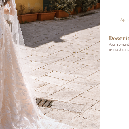
Apre
Descri
Voal romanti
brodată cu p