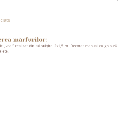
ciate
erea mărfurilor:
c „voal” realizat din tul subțire 2x1,5 m. Decorat manual cu ghipură,
aiete.