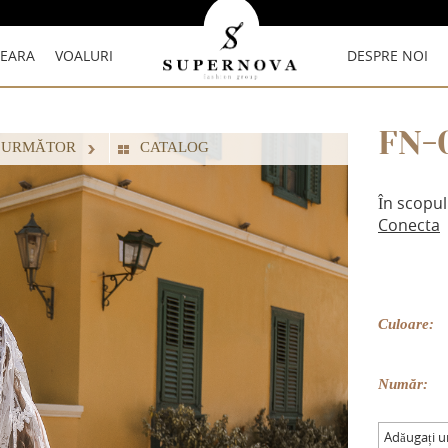
SEARA
VOALURI
DESPRE NOI
FN-
 URMĂTOR
СATALOG
În scopul
Conecta
Culoare:
Număr:
Adăugați 