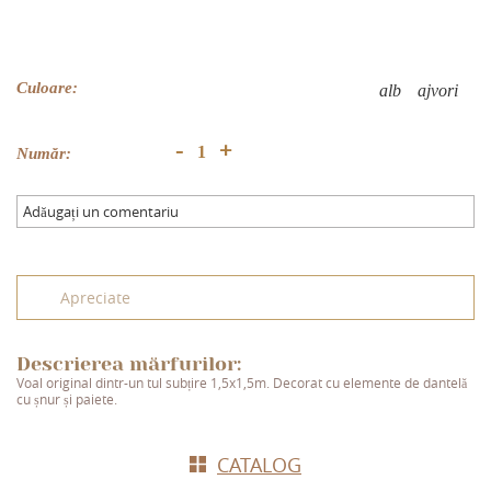
Culoare:
alb
аjvori
+
-
Număr:
Adăugați un comentariu
Apreciate
Descrierea mărfurilor:
Voal original dintr-un tul subțire 1,5x1,5m. Decorat cu elemente de dantelă
cu șnur și paiete.
СATALOG