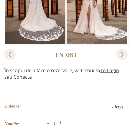
FN-083
În scopul de a face o rezervare, va trebui să
to Login
sau
Conecta
Culoare:
аjvori
+
-
Număr: