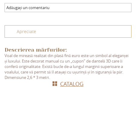
Adăugați un comentariu
Apreciate
Descrierea mărfurilor:
Voal de mireasă realizat din plasă fină euro este un simbol al eleganței
și luxului. Este decorat manual cu un „cupon” de dantelă 3D care îi
conferă originalitate. Există bucle de-a lungul marginii superioare a
voalului, care vă permit să îl atașați cu ușurință și în siguranță la păr.
Dimensiune 2,6 * 3 metri.
СATALOG