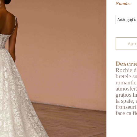
Număr:
Adăugați 
Apre
Descri
Rochie de
bretele s
romantic.
atmosferă
grațios li
la spate,
fronseuri
face ca fi