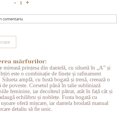
+
-
un comentariu
ciate
erea mărfurilor:
 mireasă prințesa din dantelă, cu siluetă în „A” și
ubțiri este o combinație de finețe și rafinament
 Silueta amplă, cu fustă bogată și trenă, creează o
 de poveste. Corsetul până în talie subliniază
niile feminine, iar decolteul pătrat, atât în față cât și
 adaugă echilibru și noblețe. Fusta bogată cu
 ușoare oferă mișcare, iar dantela brodată manual
ecare detaliu să fie unic.