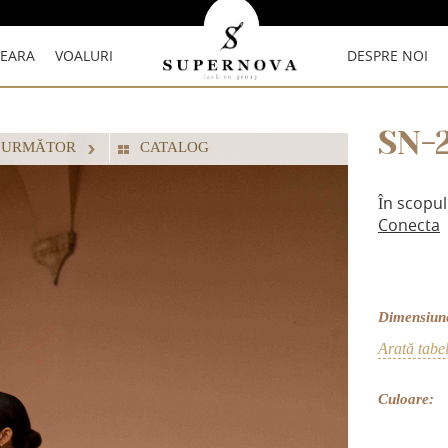
SEARA
VOALURI
DESPRE NOI
SN-
 URMĂTOR
СATALOG
În scopul
Conecta
Dimensiun
Arată tabe
Culoare: