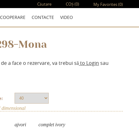
Căutare
COȘ
(0)
My Favorites
(0)
COOPERARE
CONTACTE
VIDEO
298-Mona
 de a face o rezervare, va trebui să
to Login
sau
e:
l dimensional
аjvori
complet ivory