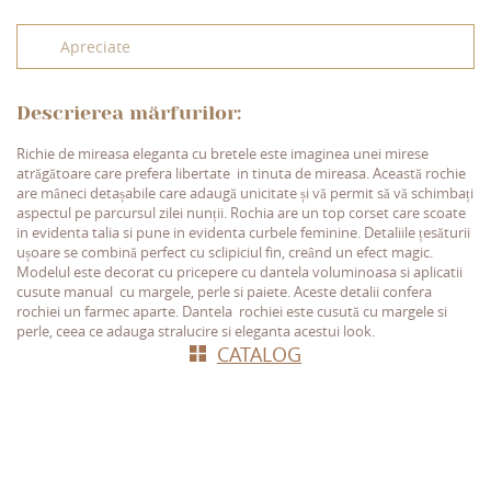
Apreciate
Descrierea mărfurilor:
Richie de mireasa eleganta cu bretele este imaginea unei mirese
atrăgătoare care prefera libertate in tinuta de mireasa. Această rochie
are mâneci detașabile care adaugă unicitate și vă permit să vă schimbați
aspectul pe parcursul zilei nunții. Rochia are un top corset care scoate
in evidenta talia si pune in evidenta curbele feminine. Detaliile țesăturii
ușoare se combină perfect cu sclipiciul fin, creând un efect magic.
Modelul este decorat cu pricepere cu dantela voluminoasa si aplicatii
cusute manual cu margele, perle si paiete. Aceste detalii confera
rochiei un farmec aparte. Dantela rochiei este cusută cu margele si
perle, ceea ce adauga stralucire si eleganta acestui look.
СATALOG