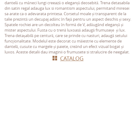
dantelă cu mâneci lungi creează o eleganță deosebită. Trena detasabila
din satin regal adauga lux si romantism aspectului, permitand miresei
sa arate ca o adevarata printesa. Corsetul moale și transparent de la
talie prezintă un decupaj adânc în față pentru un aspect deschis și sexy.
Spatele rochiei are un decolteu în formă de V, adăugând eleganță și
mister aspectului. Fusta cu o trenă luxoasă adaugă frumusețe și lux.
Trena detașabilă pe centură, care se prinde cu nasturi, adaugă setului
funcționalitate. Modelul este decorat cu măiestrie cu elemente de
dantelă, cusute cu margele și paiete, creând un efect vizual bogat și
luxos. Aceste detalii dau imaginii o frumusete si stralucire de neegalat.
СATALOG