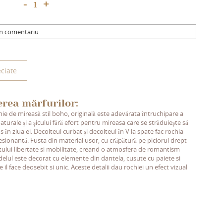
+
-
un comentariu
ciate
erea mărfurilor:
ie de mireasă stil boho, originală este adevărata întruchipare a
aturale și a șicului fără efort pentru mireasa care se străduiește să
 în ziua ei. Decolteul curbat și decolteul în V la spate fac rochia
sionantă. Fusta din material usor, cu crăpătură pe piciorul drept
tului libertate si mobilitate, creand o atmosfera de romantism
delul este decorat cu elemente din dantela, cusute cu paiete si
e il face deosebit si unic. Aceste detalii dau rochiei un efect vizual