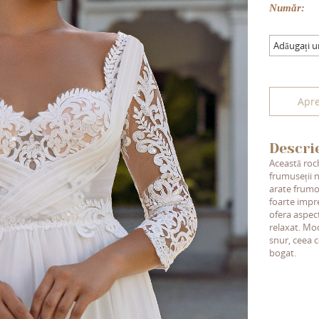
Număr:
Adăugați 
Apre
Descri
Această roch
frumuseții n
arate frumos
foarte impre
ofera aspec
relaxat. Mo
snur, ceea c
bogat.