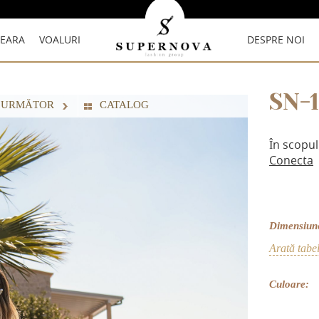
SEARA
VOALURI
DESPRE NOI
SN-
 URMĂTOR
СATALOG
În scopul
Conecta
Dimensiun
Arată tabe
Culoare: