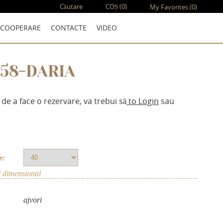
Căutare
COȘ
(0)
My Favorites
(0)
COOPERARE
CONTACTE
VIDEO
158-DARIA
 de a face o rezervare, va trebui să
to Login
sau
e:
l dimensional
аjvori