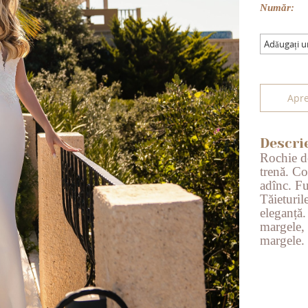
Număr:
Adăugați 
Apre
Descri
Rochie de
trenă. Co
adînc. Fu
Tăieturil
eleganță.
margele, 
margele.