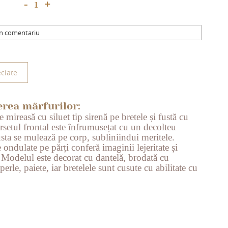
+
-
un comentariu
ciate
erea mărfurilor:
 mireasă cu siluet tip sirenă pe bretele și fustă cu
rsetul frontal este înfrumusețat cu un decolteu
sta se mulează pe corp, subliniindui meritele.
e ondulate pe părți conferă imaginii lejeritate și
 Modelul este decorat cu dantelă, brodată cu
perle, paiete, iar bretelele sunt cusute cu abilitate cu