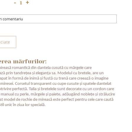
+
-
un comentariu
ciate
erea mărfurilor:
ireasă romantică din dantela cusută cu mărgele care
ză prin tandrețea și eleganța sa. Modelul cu bretele, are un
apat în formă de inimă și fustă cu trenă care creează o imagine
 miresei. Corsetul transparent cu cupe cusute și spatele dantelat
trivire perfectă. Talia și bretelele sunt decorate cu un cordon care
 manual cu perle, mărgele și paiete, adăugând noblețe și strălucire
est model de rochie de mireasă este perfect pentru cele care caută
til unic în ziua lor specială.