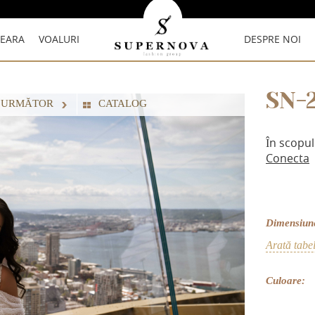
SEARA
VOALURI
DESPRE NOI
SN-
 URMĂTOR
СATALOG
În scopul
Conecta
Dimensiun
Arată tabe
Culoare: