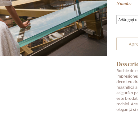
Număr:
Adăugați 
Apre
Descri
Rochie de m
impresionea
decolteu dr
magnifică a
asigură o po
este brodat
rochiei. Ac
eleganță și s