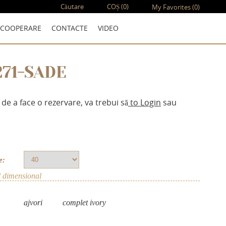
Căutare
COȘ
(0)
My Favorites
(0)
COOPERARE
CONTACTE
VIDEO
271-SADE
 de a face o rezervare, va trebui să
to Login
sau
e:
l dimensional
аjvori
complet ivory