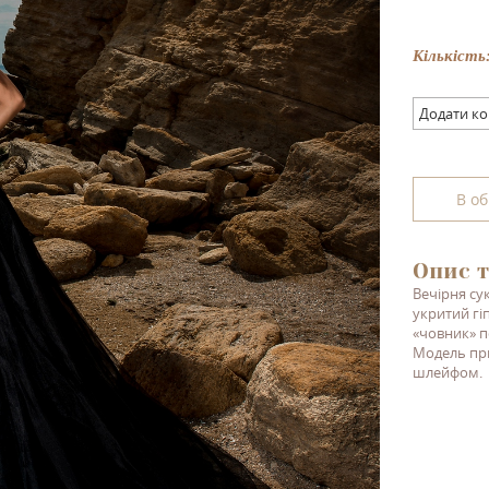
Кількість
Додати к
В о
Опис т
Вечірня сук
укритий гі
«човник» п
Модель при
шлейфом.