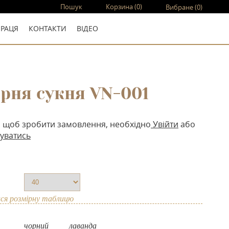
Пошук
Корзина
(0)
Вибране
(0)
ПРАЦЯ
КОНТАКТИ
ВIДЕО
ірня сукня VN-001
, щоб зробити замовлення, необхідно
Увійти
або
уватись
ся розмірну таблицю
чорний
лаванда