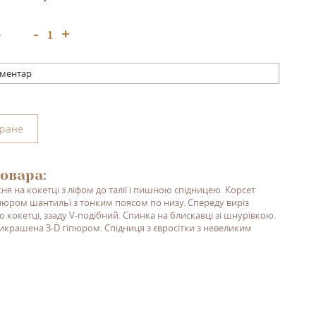
+
-
:
оментар
бране
овара:
ня на кокетці з ліфом до талії і пишною спідницею. Корсет
пюром шантильї з тонким поясом по низу. Спереду виріз
о кокетці, ззаду V-подібний. Спинка на блискав
ці
зі шнурівкою.
крашена 3-D гіпюром. Спідниця з
є
врос
і
т
ки
з невеликим