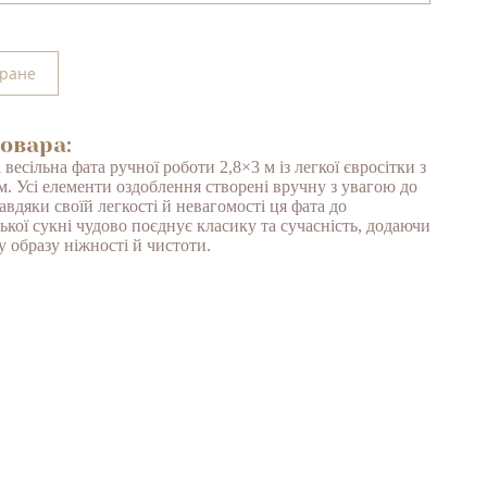
бране
овара:
весільна фата ручної роботи 2,8×3 м із легкої євросітки з
м. Усі елементи оздоблення створені вручну з увагою до
авдяки своїй легкості й невагомості ця фата до
ької сукні чудово поєднує класику та сучасність, додаючи
у образу ніжності й чистоти.