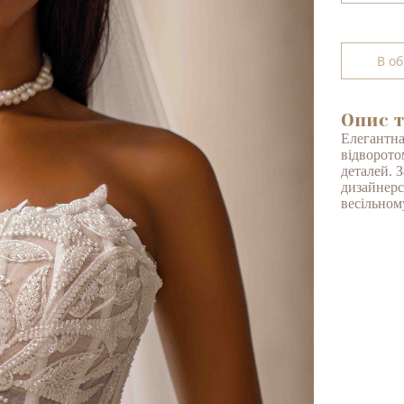
В о
Опис т
Елегантна 
відворото
деталей. З
дизайнерс
весільном