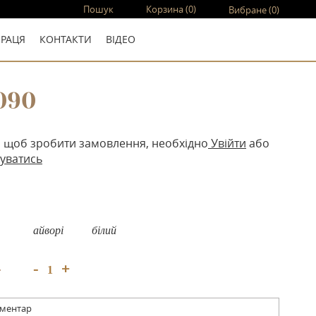
Пошук
Корзина
(0)
Вибране
(0)
ПРАЦЯ
КОНТАКТИ
ВIДЕО
090
, щоб зробити замовлення, необхідно
Увійти
або
уватись
айворі
білий
+
-
:
оментар