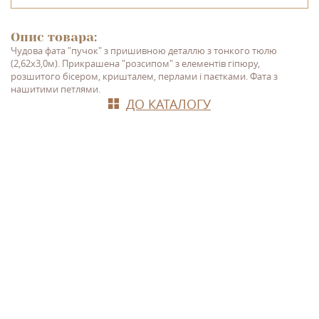
Опис товара:
Чудова фата "пучок" з пришивною деталлю з тонкого тюлю
(2,62х3,0м). Прикрашена "розсипом" з елементів гіпюру,
розшитого бісером, кришталем, перлами і паєтками. Фата з
нашитими петлями.
ДО КАТАЛОГУ