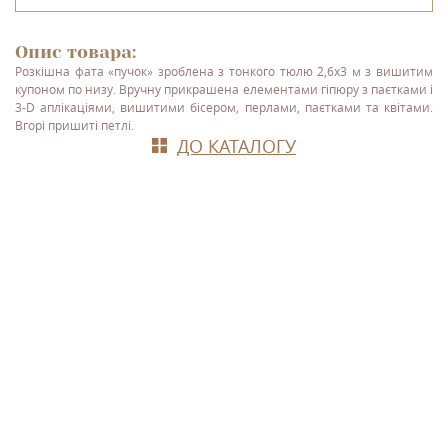
Опис товара:
Розкішна фата «пучок» зроблена з тонкого тюлю 2,6х3 м з вишитим
купоном по низу. Вручну прикрашена елементами гіпюру з паєтками і
3-D аплікаціями, вишитими бісером, перлами, паєтками та квітами.
Вгорі пришиті петлі.
ДО КАТАЛОГУ