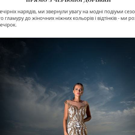
ПРЯМО З ЧЕРВОНОЇ ДОРІЖКИ
ечірніх нарядів, ми звернули увагу на модні подіуми сезон
гламуру до жіночних ніжних кольорів і відтінків - ми роз
ечірок.