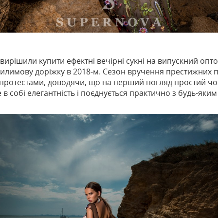
ирішили купити ефектні вечірні сукні на випускний оптом
илимову доріжку в 2018-м. Сезон вручення престижних пр
отестами, доводячи, що на перший погляд простий чорн
 собі елегантність і поєднується практично з будь-яким