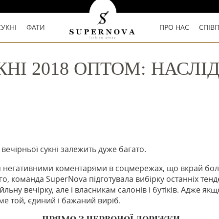
СУКНІ
ФАТИ
ПРО НАС
СПІВ
УКНІ 2018 ОПТОМ: НАСЛ
вечірньої сукні залежить дуже багато.
я негативними коментарями в соцмережах, що вкрай бо
го, команда SuperNova підготувала вибірку останніх тенде
ьну вечірку, але і власникам салонів і бутіків. Адже як
 той, єдиний і бажаний виріб.