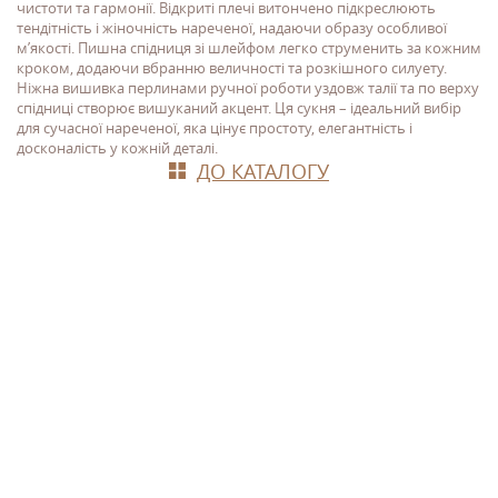
чистоти та гармонії. Відкриті плечі витончено підкреслюють
тендітність і жіночність нареченої, надаючи образу особливої
м’якості. Пишна спідниця зі шлейфом легко струменить за кожним
кроком, додаючи вбранню величності та розкішного силуету.
Ніжна
вишивка перлинами
ручної роботи уздовж талії та по верху
спідниці створює вишуканий акцент. Ця сукня – ідеальний вибір
для сучасної нареченої, яка цінує
простоту, елегантність і
досконалість у кожній деталі
.
ДО КАТАЛОГУ