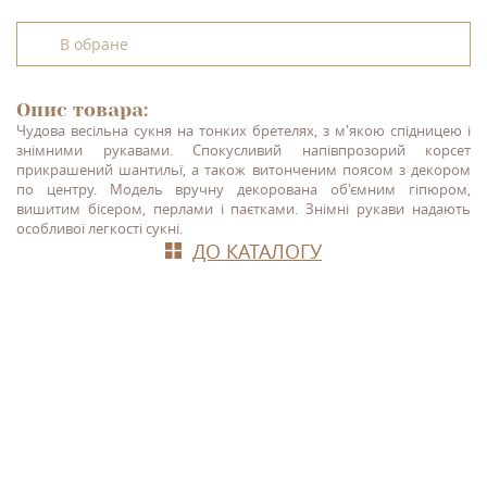
В обране
Опис товара:
Чудова весільна сукня на тонких бретелях, з м'якою спідницею і
знімними рукавами. Спокусливий напівпрозорий корсет
прикрашений шантильї, а також витонченим поясом з декором
по центру. Модель вручну декорована об'ємним гіпюром,
вишитим бісером, перлами і паєтками. Знімні рукави надають
особливої легкості сукні.
ДО КАТАЛОГУ