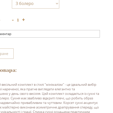
+
-
:
оментар
бране
овара:
весільний комплект в стилі "мінімалізм" - це ідеальний вибір
ої нареченої, яка прагне виглядати елегантно та
ено у день свого весілля. Цей комплект складається із сукні та
олеро. Сукня має звабливо відкриті плечі, що робить образ
надзвичайно привабливим та чуттєвим. Корсет сукні акцентує
ає майстерно виконане асиметричне драпірування спереду, що
і унікальності і грації. Спинка сукні оснащена практичним