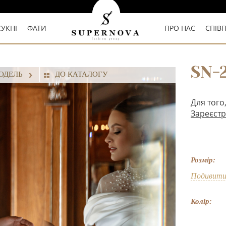
СУКНІ
ФАТИ
ПРО НАС
СПІВ
SN-
ОДЕЛЬ
ДО КАТАЛОГУ
Для того
Зареєстр
Розмір:
Подивити
Колір: