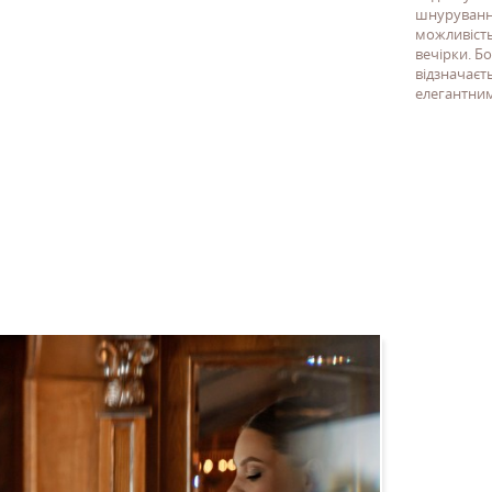
шнурування
можливість
вечірки. 
відзначаєт
елегантним