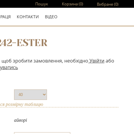
Пошук
Корзина
(0)
Вибране
(0)
ПРАЦЯ
КОНТАКТИ
ВIДЕО
242-ESTER
, щоб зробити замовлення, необхідно
Увійти
або
уватись
ся розмірну таблицю
айворі