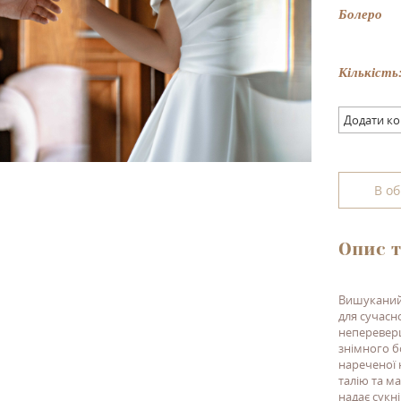
Болеро
Кількість
Додати к
В о
Опис т
Вишуканий 
для сучасн
непереверш
знімного б
нареченої 
талію та м
надає сукн