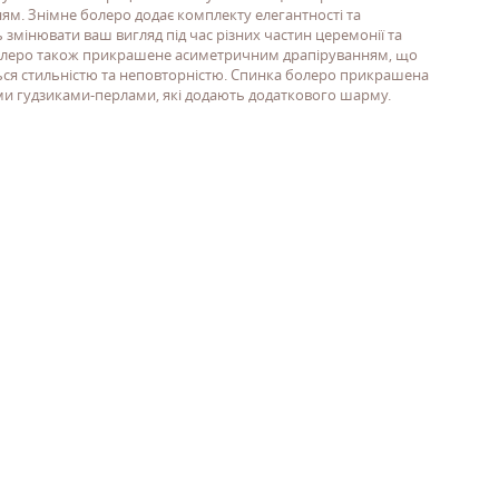
м. Знімне болеро додає комплекту елегантності та
 змінювати ваш вигляд під час різних частин церемонії та
Болеро також прикрашене асиметричним драпіруванням, що
ься стильністю та неповторністю. Спинка болеро прикрашена
и гудзиками-перлами, які додають додаткового шарму.