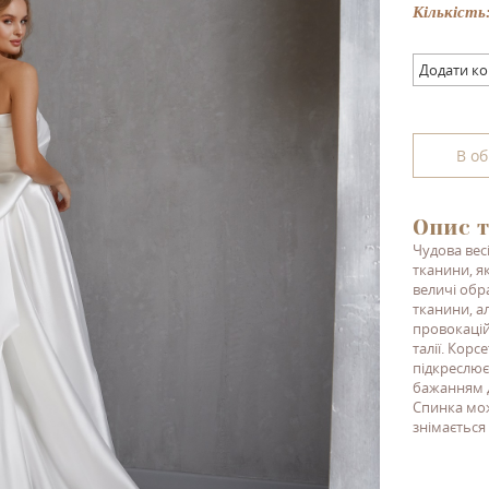
Кількість
Додати к
В о
Опис т
Чудова весі
тканини, я
величі обр
тканини, а
провокацій
талії. Корс
підкреслює
бажанням 
Спинка мож
знімається 