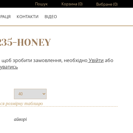
Пошук
Корзина
(0)
Вибране
(0)
ПРАЦЯ
КОНТАКТИ
ВIДЕО
235-HONEY
, щоб зробити замовлення, необхідно
Увійти
або
уватись
ся розмірну таблицю
айворі