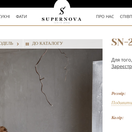
СУКНІ
ФАТИ
ПРО НАС
СПІВ
SN-
ОДЕЛЬ
ДО КАТАЛОГУ
Для того
Зареєстр
Розмір:
Подивити
Колір: