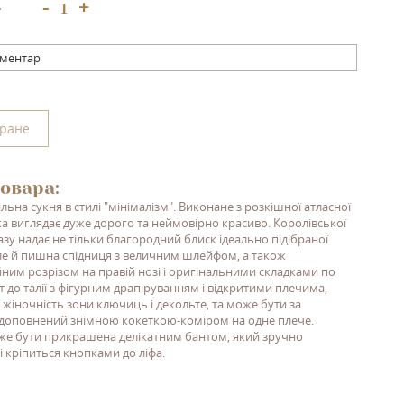
+
-
:
оментар
бране
овара:
льна сукня в стилі "мінімалізм". Виконане з розкішної атласної
ка виглядає дуже дорого та неймовірно красиво. Королівської
азу надає не тільки благородний блиск ідеально підібраної
ле й пишна спідниця з величним шлейфом, а також
ним розрізом на правій нозі і оригінальними складками по
ет до талії з фігурним драпіруванням і відкритими плечима,
 жіночність зони ключиць і декольте, та може бути за
доповнений знімною кокеткою-коміром на одне плече.
е бути прикрашена делікатним бантом, який зручно
і кріпиться кнопками до ліфа.