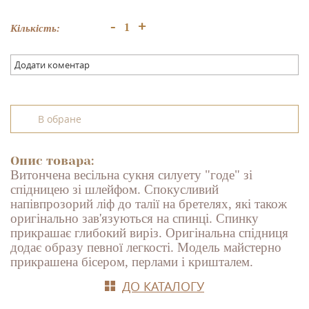
+
-
Кількість:
Додати коментар
В обране
Опис товара:
Витончен
а
весільн
а
сукн
я
силуету "годе" зі
спідницею зі шлейфом. Спокусливий
напівпрозорий ліф до талії на бретелях, які також
оригінально зав'язуються на спинці. Спинку
прикрашає глибокий виріз. Оригінальна спідниця
додає образу
певної
легкості. Модель майстерно
прикрашена бісером, перлами і кришталем.
ДО КАТАЛОГУ