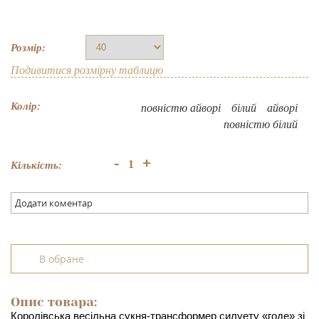
Розмір:
Подивитися розмірну таблицю
Колір:
повнiстю айворi
білий
айворі
повнiстю бiлий
+
-
Кількість:
Додати коментар
В обране
Опис товара:
Королівська весільна сукня-трансформер силуету «годе» зі 