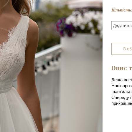
Кількість
Додати к
В о
Опис т
Легка вес
Напівпроз
шантильї 
Спереду і
прикрашає