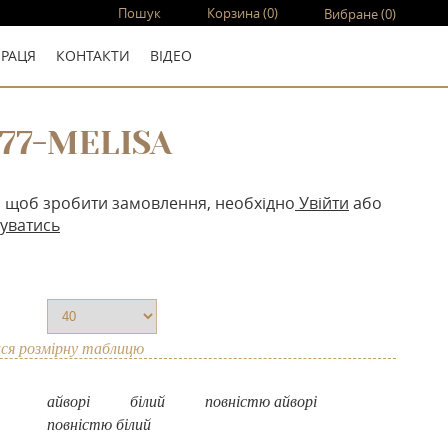
Пошук
Корзина
(0)
Вибране
(0)
ПРАЦЯ
КОНТАКТИ
ВIДЕО
177-MELISA
, щоб зробити замовлення, необхідно
Увійти
або
уватись
ся розмірну таблицю
айворі
білий
повнiстю айворi
повнiстю бiлий