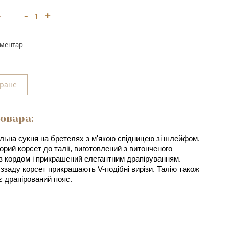
+
-
:
оментар
бране
овара:
ільна сукня на бретелях з м'якою спідницею зі шлейфом. 
орий корсет до талії, виготовлений з витонченого 
з кордом і прикрашений елегантним драпіруванням. 
 ззаду корсет прикрашають V-подібні вирізи. Талію також 
 драпірований пояс.