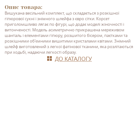
Опис товара:
Вишукана весільний комплект, що складається з розкішної
гіпюрової сукні і знімного шлейфа з євро сітки. Корсет
приголомшливо лягає по фігурі, що додає моделі жіночності і
витонченості. Модель асиметрично прикрашена мереживом
шанталь і елементами гіпюру, розшитого бісером, паєтками та
розкішними об'ємними вишитими кристалами квітами. Знімний
шлейф виготовлений з легкої фатінової тканини, яка розлітаються
при ходьбі, надаючи легкості образу.
ДО КАТАЛОГУ