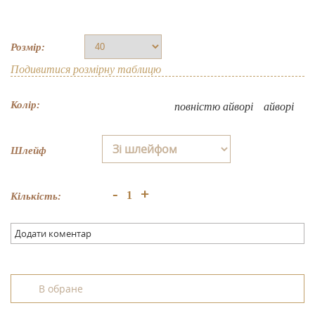
Розмір:
Подивитися розмірну таблицю
Колір:
повнiстю айворi
айворі
Шлейф
+
-
Кількість:
Додати коментар
В обране