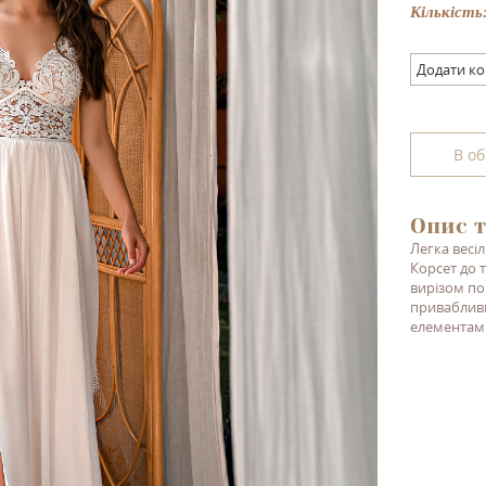
Кількість
Додати к
В о
Опис т
Легка весіл
Корсет до та
вирізом по
привабливи
елементами