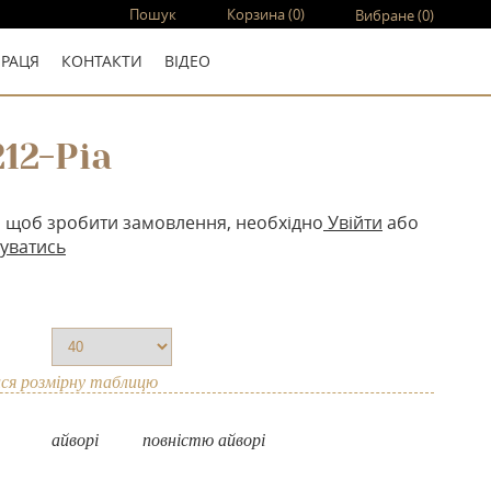
Пошук
Корзина
(0)
Вибране
(0)
ПРАЦЯ
КОНТАКТИ
ВIДЕО
12-Pia
, щоб зробити замовлення, необхідно
Увійти
або
уватись
ся розмірну таблицю
айворі
повнiстю айворi