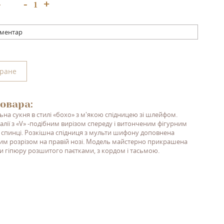
+
-
:
оментар
бране
овара:
ьна сукня в стилі
«
бохо
»
з м
'
якою спідницею зі шлейфом
.
лії з «
V
» -подібним вирізом спереду і витонченим фігурним
 спинці. Розкішна спідниця з мульти шифону доповнена
м розрізом на правій нозі. Модель майстерно прикрашена
 гіпюру розшитого паєтками, з кордом і тасьмою.