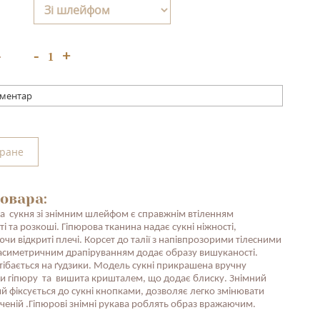
+
-
:
оментар
бране
овара:
 сукня зі знімним шлейфом є справжнім втіленням
ті та розкоші. Гіпюрова тканина надає сукні ніжності,
чи відкриті плечі. Корсет до талії з напівпрозорими тілесними
асиметричним драпіруванням додає образу вишуканості.
тібається на ґудзики. Модель сукні прикрашена вручну
и гіпюру та вишита кришталем, що додає блиску. Знімний
й фіксується до сукні кнопками, дозволяє легко змінювати
ченій .Гіпюрові знімні рукава роблять образ вражаючим.