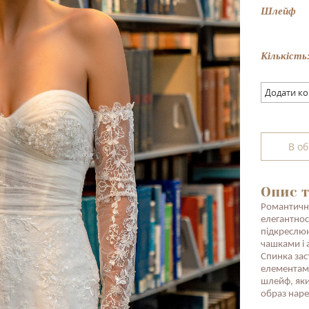
Шлейф
Кількість
Додати к
В о
Опис т
Романтична
елегантнос
підкреслюю
чашками і 
Спинка зас
елементам
шлейф, яки
образ наре