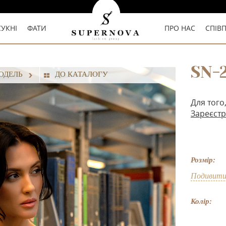
СУКНІ
ФАТИ
ПРО НАС
СПІВ
SN-
ОДЕЛЬ
ДО КАТАЛОГУ
Для того
Зареєстр
Розмір:
Подивити
Колір: