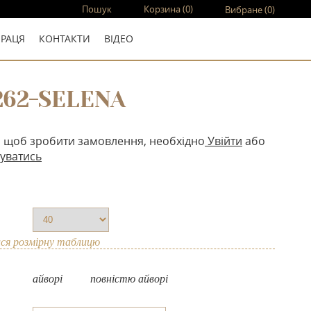
Пошук
Корзина
(0)
Вибране
(0)
ПРАЦЯ
КОНТАКТИ
ВIДЕО
262-SELENA
, щоб зробити замовлення, необхідно
Увійти
або
уватись
ся розмірну таблицю
айворі
повнiстю айворi