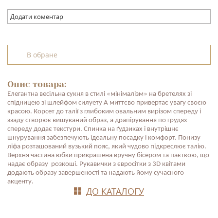
Додати коментар
В обране
Опис товара:
Елегантна весільна сукня в стилі «мінімалізм» на бретелях зі
спідницею зі шлейфом силуету А миттєво привертає увагу своєю
красою. Корсет до талії з глибоким овальним вирізом спереду і
ззаду створює вишуканий образ, а драпірування по грудях
спереду додає текстури. Спинка на ґудзиках і внутрішнє
шнурування забезпечують ідеальну посадку і комфорт. Понизу
ліфа розташований вузький пояс, який чудово підкреслює талію.
Верхня частина юбки прикрашена вручну бісером та паєткою, що
надає образу розкоші. Рукавички з євросітки з 3D квітами
додають образу завершеності та надають йому сучасного
акценту.
ДО КАТАЛОГУ