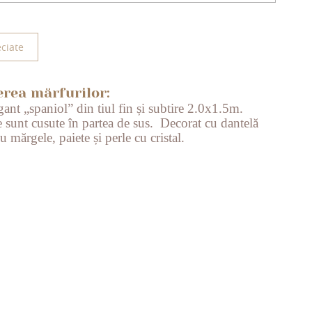
ciate
erea mărfurilor:
ant „spaniol” din tiul fin și subtire 2.0x1.5m.
e sunt cusute în partea de sus. Decorat cu dantelă
u mărgele, paiete și perle cu cristal.