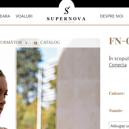
SEARA
VOALURI
DESPRE NOI
FN-
 URMĂTOR
СATALOG
În scopul
Conecta
Culoare:
Număr:
Adăugați 