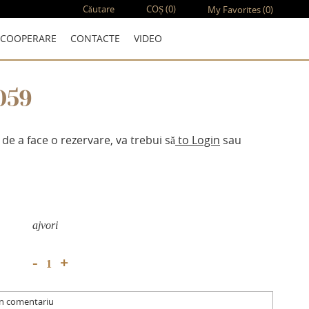
Căutare
COȘ
(0)
My Favorites
(0)
COOPERARE
CONTACTE
VIDEO
059
 de a face o rezervare, va trebui să
to Login
sau
аjvori
+
-
un comentariu