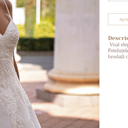
Apre
Descri
Voal eleg
Peteluțel
brodată c