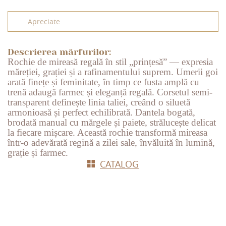
Apreciate
Descrierea mărfurilor:
Rochie de mireasă regală în stil „prințesă” — expresia
măreției, grației și a rafinamentului suprem. Umerii goi
arată finețe și feminitate, în timp ce fusta amplă cu
trenă adaugă farmec și eleganță regală. Corsetul semi-
transparent definește linia taliei, creând o siluetă
armonioasă și perfect echilibrată. Dantela bogată,
brodată manual cu mărgele și paiete, strălucește delicat
la fiecare mișcare. Această rochie transformă mireasa
într-o adevărată regină a zilei sale, învăluită în lumină,
grație și farmec.
СATALOG