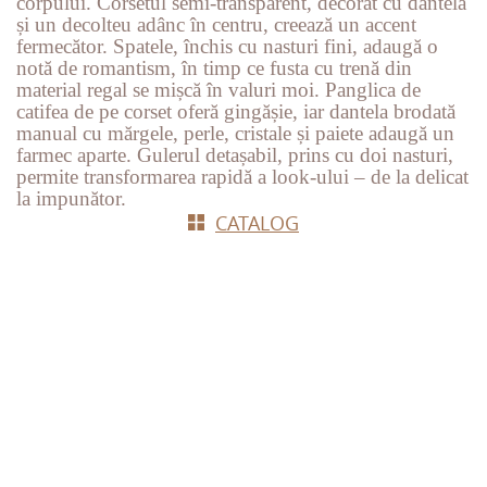
corpului. Corsetul semi-transparent, decorat cu dantelă
și un decolteu adânc în centru, creează un accent
fermecător. Spatele, închis cu nasturi fini, adaugă o
notă de romantism, în timp ce fusta cu trenă din
material regal se mișcă în valuri moi. Panglica de
catifea de pe corset oferă gingășie, iar dantela brodată
manual cu mărgele, perle, cristale și paiete adaugă un
farmec aparte. Gulerul detașabil, prins cu doi nasturi,
permite transformarea rapidă a look-ului – de la delicat
la impunător.
СATALOG