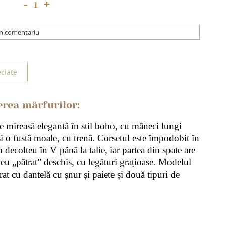
+
-
un comentariu
ciate
erea mărfurilor:
 mireasă elegantă în stil boho, cu mâneci lungi 
i o fustă moale, cu trenă. Corsetul este împodobit în 
n decolteu în V până la talie, iar partea din spate are 
eu „pătrat” deschis, cu legături grațioase. Modelul 
rat cu dantelă cu șnur și paiete și două tipuri de 