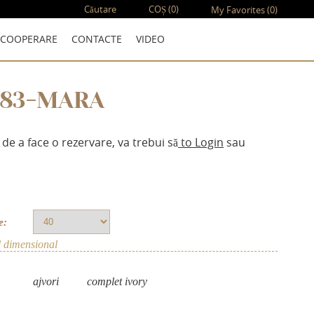
Căutare
COȘ
(0)
My Favorites
(0)
COOPERARE
CONTACTE
VIDEO
183-MARA
 de a face o rezervare, va trebui să
to Login
sau
e:
l dimensional
аjvori
complet ivory