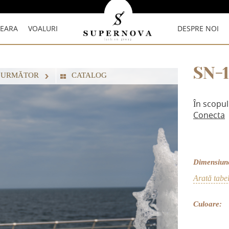
SEARA
VOALURI
DESPRE NOI
SN-
 URMĂTOR
СATALOG
În scopul
Conecta
Dimensiun
Arată tabe
Culoare: