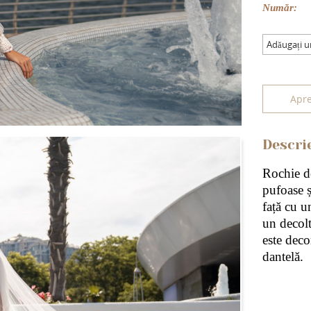
Număr:
Adăugați 
Apre
Descri
Rochie de
pufoase ș
față cu u
un decolt
este deco
dantelă.