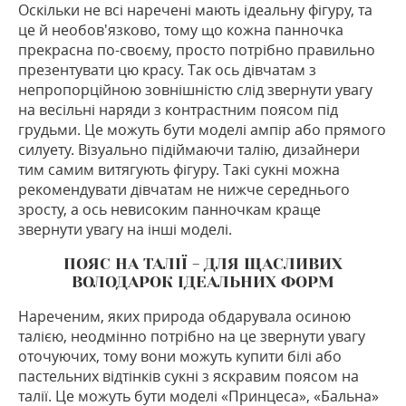
Оскільки не всі наречені мають ідеальну фігуру, та
це й необов'язково, тому що кожна панночка
прекрасна по-своєму, просто потрібно правильно
презентувати цю красу. Так ось дівчатам з
непропорційною зовнішністю слід звернути увагу
на весільні наряди з контрастним поясом під
грудьми. Це можуть бути моделі ампір або прямого
силуету. Візуально підіймаючи талію, дизайнери
тим самим витягують фігуру. Такі сукні можна
рекомендувати дівчатам не нижче середнього
зросту, а ось невисоким панночкам краще
звернути увагу на інші моделі.
ПОЯС НА ТАЛІЇ - ДЛЯ ЩАСЛИВИХ
ВОЛОДАРОК ІДЕАЛЬНИХ ФОРМ
Нареченим, яких природа обдарувала осиною
талією, неодмінно потрібно на це звернути увагу
оточуючих, тому вони можуть купити білі або
пастельних відтінків сукні з яскравим поясом на
талії. Це можуть бути моделі «Принцеса», «Бальна»