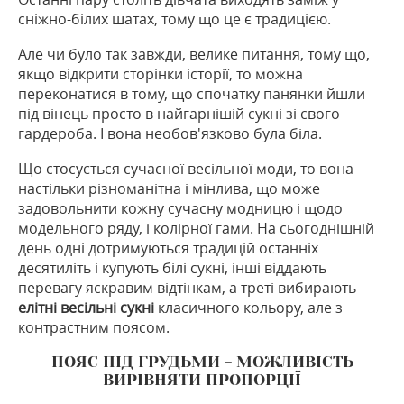
сніжно-білих шатах, тому що це є традицією.
Але чи було так завжди, велике питання, тому що,
якщо відкрити сторінки історії, то можна
переконатися в тому, що спочатку панянки йшли
під вінець просто в найгарнішій сукні зі свого
гардероба. І вона необов'язково була біла.
Що стосується сучасної весільної моди, то вона
настільки різноманітна і мінлива, що може
задовольнити кожну сучасну модницю і щодо
модельного ряду, і колірної гами. На сьогоднішній
день одні дотримуються традицій останніх
десятиліть і купують білі сукні, інші віддають
перевагу яскравим відтінкам, а треті вибирають
елітні весільні сукні
класичного кольору, але з
контрастним поясом.
ПОЯС ПІД ГРУДЬМИ - МОЖЛИВІСТЬ
ВИРІВНЯТИ ПРОПОРЦІЇ