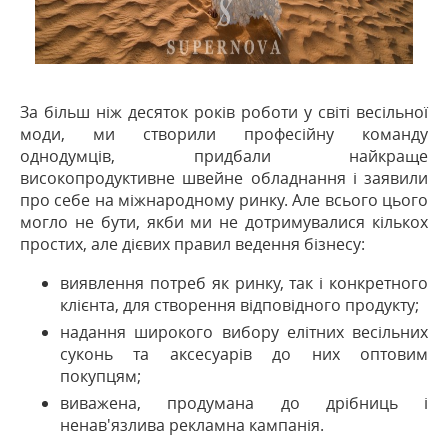
За більш ніж десяток років роботи у світі весільної
моди, ми створили професійну команду
однодумців, придбали найкраще
високопродуктивне швейне обладнання і заявили
про себе на міжнародному ринку. Але всього цього
могло не бути, якби ми не дотримувалися кількох
простих, але дієвих правил ведення бізнесу:
виявлення потреб як ринку, так і конкретного
клієнта, для створення відповідного продукту;
надання широкого вибору елітних весільних
суконь та аксесуарів до них оптовим
покупцям;
виважена, продумана до дрібниць і
ненав'язлива рекламна кампанія.